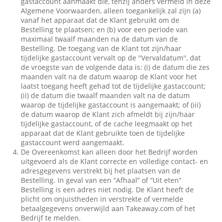
gastaccount aanmaakt die, tenzij anders vermeld in deze
Algemene Voorwaarden, alleen toegankelijk zal zijn (a)
vanaf het apparaat dat de Klant gebruikt om de
Bestelling te plaatsen; en (b) voor een periode van
maximaal twaalf maanden na de datum van de
Bestelling. De toegang van de Klant tot zijn/haar
tijdelijke gastaccount vervalt op de ''Vervaldatum'', dat
de vroegste van de volgende data is: (i) de datum die zes
maanden valt na de datum waarop de Klant voor het
laatst toegang heeft gehad tot de tijdelijke gastaccount;
(ii) de datum die twaalf maanden valt na de datum
waarop de tijdelijke gastaccount is aangemaakt; of (iii)
de datum waarop de Klant zich afmeldt bij zijn/haar
tijdelijke gastaccount, of de cache leegmaakt op het
apparaat dat de Klant gebruikte toen de tijdelijke
gastaccount werd aangemaakt.
De Overeenkomst kan alleen door het Bedrijf worden
uitgevoerd als de Klant correcte en volledige contact- en
adresgegevens verstrekt bij het plaatsen van de
Bestelling. In geval van een “Afhaal” of “Uit eten”
Bestelling is een adres niet nodig. De Klant heeft de
plicht om onjuistheden in verstrekte of vermelde
betaalgegevens onverwijld aan Takeaway.com of het
Bedrijf te melden.