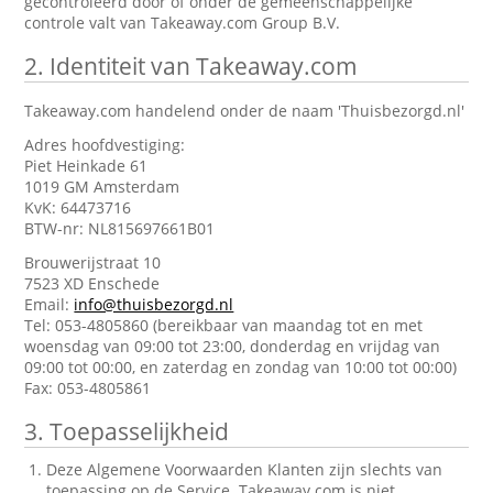
gecontroleerd door of onder de gemeenschappelijke
controle valt van Takeaway.com Group B.V.
2.
Identiteit van Takeaway.com
Takeaway.com handelend onder de naam 'Thuisbezorgd.nl'
Adres hoofdvestiging:
Piet Heinkade 61
1019 GM Amsterdam
KvK: 64473716
BTW-nr: NL815697661B01
Brouwerijstraat 10
7523 XD Enschede
Email:
info@thuisbezorgd.nl
Tel: 053-4805860 (bereikbaar van maandag tot en met
woensdag van 09:00 tot 23:00, donderdag en vrijdag van
09:00 tot 00:00, en zaterdag en zondag van 10:00 tot 00:00)
Fax: 053-4805861
3.
Toepasselijkheid
Deze Algemene Voorwaarden Klanten zijn slechts van
toepassing op de Service. Takeaway.com is niet