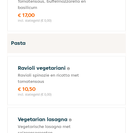
Tomatensaus, buffelmozzarella en
basilicum
€ 17,00
incl. statiegeld (€ 0,00)
Pasta
Ravioli vegetariani
Ravioli spinazie en ricotta met
tomatensaus
€ 10,50
incl. statiegeld (€ 0,00)
Vegetarian lasagna
Vegetarische lasagna met
seizoensgroenten