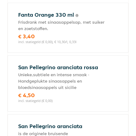
Fanta Orange 330 ml
Frisdrank met sinaasappelsap, met suiker
en zoetstoffen.
€ 3,40
incl. statiegeld (€ 0,00), € 10,30/l, 0,33l
San Pellegrino aranciata rossa
Unieke,subtiele en intense smaak ·
Handgeplukte sinaasappels en
bloedsinaasappels uit sicilie
€ 4,50
incl. statiegeld (€ 0,00)
San Pellegrino aranciata
is de originele bruisende