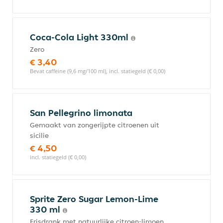
Coca-Cola Light 330ml
Zero
€ 3,40
Bevat caffeine (9,6 mg/100 ml), incl. statiegeld (€ 0,00)
San Pellegrino limonata
Gemaakt van zongerijpte citroenen uit
sicilie
€ 4,50
incl. statiegeld (€ 0,00)
Sprite Zero Sugar Lemon-Lime
330 ml
Frisdrank met natuurlijke citroen-limoen