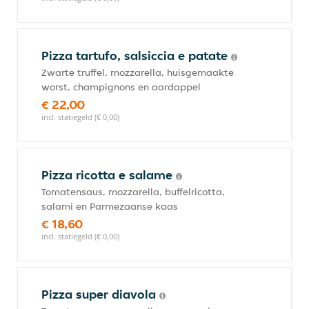
Pizza tartufo, salsiccia e patate
Zwarte truffel, mozzarella, huisgemaakte
worst, champignons en aardappel
€ 22,00
incl. statiegeld (€ 0,00)
Pizza ricotta e salame
Tomatensaus, mozzarella, buffelricotta,
salami en Parmezaanse kaas
€ 18,60
incl. statiegeld (€ 0,00)
Pizza super diavola