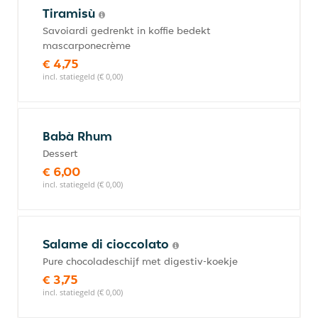
Tiramisù
Savoiardi gedrenkt in koffie bedekt
mascarponecrème
€ 4,75
incl. statiegeld (€ 0,00)
Babà Rhum
Dessert
€ 6,00
incl. statiegeld (€ 0,00)
Salame di cioccolato
Pure chocoladeschijf met digestiv-koekje
€ 3,75
incl. statiegeld (€ 0,00)