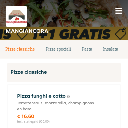
MANGIANCORA
Pizze classiche
Pizze speciali
Pasta
Insalata
Pizze classiche
Pizza funghi e cotto
Tomatensaus, mozzarella, champignons
en ham
€ 16,60
incl. statiegeld (€ 0,00)