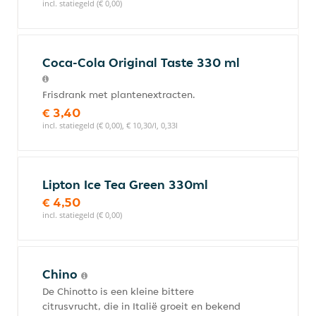
incl. statiegeld (€ 0,00)
Coca-Cola Original Taste 330 ml
Frisdrank met plantenextracten.
€ 3,40
incl. statiegeld (€ 0,00), € 10,30/l, 0,33l
Lipton Ice Tea Green 330ml
€ 4,50
incl. statiegeld (€ 0,00)
Chino
De Chinotto is een kleine bittere
citrusvrucht, die in Italië groeit en bekend