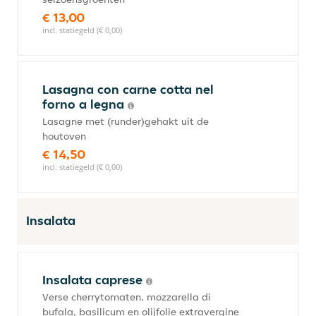
€ 13,00
incl. statiegeld (€ 0,00)
Lasagna con carne cotta nel
forno a legna
Lasagne met (runder)gehakt uit de
houtoven
€ 14,50
incl. statiegeld (€ 0,00)
Insalata
Insalata caprese
Verse cherrytomaten, mozzarella di
bufala, basilicum en olijfolie extravergine